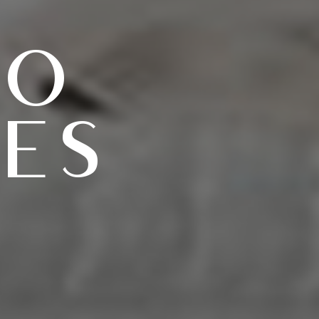
do
es