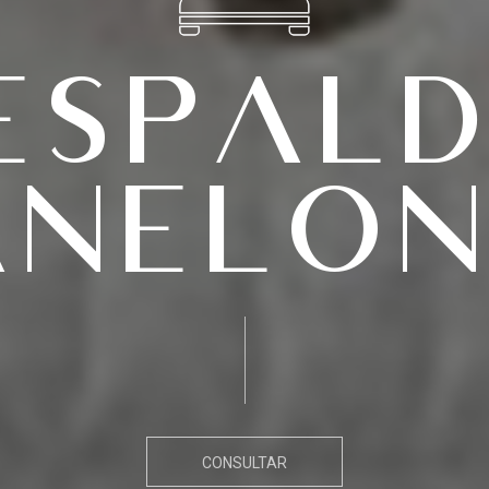
espal
anelon
CONSULTAR